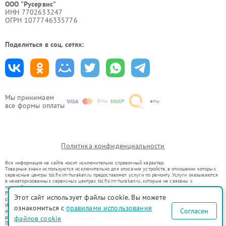
ООО "Русервис"
ИНН 7702633247
ОГРН 1077746335776
Поделиться в соц. сетях:
Мы принимаем
все формы оплаты
Политика конфиденциальности
Вся информация на сайте носит исключительно справочный характер.
Товарные знаки используются исключительно для описания устройств, в отношении которых
сервисные центры tol.fixim-hurakan.ru предоставляют услуги по ремонту. Услуги оказываются
в неавторизованных сервисных центрах tol.fixim-hurakan.ru, которые не связаны с
правообладателями товарных знаков или их официальными представителями.
Ремонт осуществляется для устройств, уже введенных в гражданский оборот в соответствии
Этот сайт использует файлы cookie. Вы можете
со статьей 1487 ГК РФ.
Использование товарных знаков не преследует цели индивидуализации услуг или введения
ознакомиться с
правилами использования
Согласен
потребителей в заблуждение, а служит для информирования о предоставляемых услугах по
файлов cookie
ремонту техники указанных брендов.
Представленная на сайте информация не является публичной офертой, определяемой