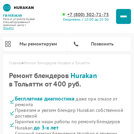
+7 (800) 302-71-75
FIX-HURAKAN
Ежедневно, с 10:00 до 20:00
Ремонт устройств Hurakan
Специализированный
cервисный центр г.
Тольятти
Мы ремонтируем
Позвонить
Главная
Ремонт блендеров Hurakan в Тольятти
Ремонт блендеров
Hurakan
в Тольятти от 400 руб.
Бесплатная диагностика
даже при отказе от
ремонта
Привезем и увезем блендер Hurakan собственной
доставкой
Гарантия на наши работы по ремонту блендеров
Ремонт планетарных миксеров Hurakan
Ремонт винных шкафов Hurakan
Ремонт морозильных камер Hurakan
Ремонт льдогенераторов Hurakan
Ремонт промышленных вакуумных упаковщиков Hurakan
до 3-х лет
Hurakan
Срочный ремонт блендеров Hurakan в течении