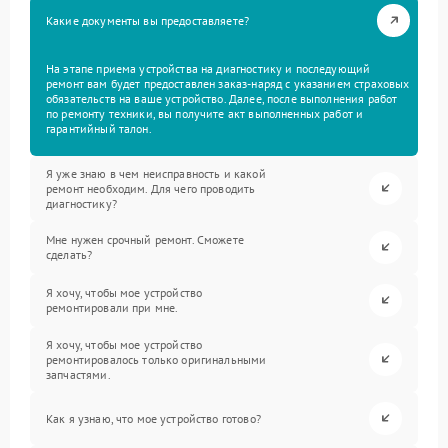
Какие документы вы предоставляете?
На этапе приема устройства на диагностику и последующий
ремонт вам будет предоставлен заказ-наряд с указанием страховых
обязательств на ваше устройство. Далее, после выполнения работ
по ремонту техники, вы получите акт выполненных работ и
гарантийный талон.
Я уже знаю в чем неисправность и какой
ремонт необходим. Для чего проводить
диагностику?
Мне нужен срочный ремонт. Сможете
сделать?
Я хочу, чтобы мое устройство
ремонтировали при мне.
Я хочу, чтобы мое устройство
ремонтировалось только оригинальными
запчастями.
Как я узнаю, что мое устройство готово?