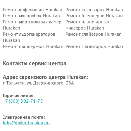
Ремонт кофемашин Hurakan
Ремонт кофеварок Hurakan
Ремонт мясорубок Hurakan
Ремонт блендеров Hurakan
Ремонт морозильных камер
Ремонт планетарных
Hurakan
миксеров Hurakan
Ремонт льдогенераторов
Ремонт слайсеров Hurakan
Hurakan
Ремонт овощерезок Hurakan
Ремонт граниторов Hurakan
Ремонт промышленных
Ремонт винных шкафов
вакуумных упаковщиков
Hurakan
Контакты сервис центра
Hurakan
Адрес сервисного центра Hurakan:
г. Тольятти, ул. Дзержинского, 38А
Горячая линия:
+7 (800) 302-71-75
Электронная почта:
info@fixim-hurakan.ru