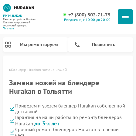
+7 (800) 302-71-75
FIX-HURAKAN
Ежедневно, с 10:00 до 20:00
Ремонт устройств Hurakan
Специализированный
cервисный центр г.
Тольятти
Мы ремонтируем
Позвонить
ьятти
Блендер Hurakan замена ножей
Замена ножей на блендере
Hurakan в Тольятти
Привезем и увезем блендер Hurakan собственной
доставкой
Гарантия на наши работы по ремонту блендеров
до 3-х лет
Hurakan
Ремонт планетарных миксеров Hurakan
Ремонт винных шкафов Hurakan
Ремонт морозильных камер Hurakan
Ремонт льдогенераторов Hurakan
Ремонт промышленных вакуумных упаковщиков Hurakan
Срочный ремонт блендеров Hurakan в течении
часа