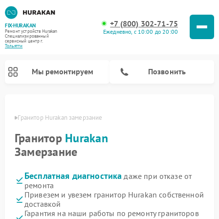
+7 (800) 302-71-75
FIX-HURAKAN
Ежедневно, с 10:00 до 20:00
Ремонт устройств Hurakan
Специализированный
cервисный центр г.
Тольятти
Мы ремонтируем
Позвонить
ьятти
Гранитор Hurakan замерзание
Гранитор
Hurakan
Замерзание
Бесплатная диагностика
даже при отказе от
ремонта
Привезем и увезем гранитор Hurakan собственной
доставкой
Ремонт морозильных камер Hurakan
Ремонт льдогенераторов Hurakan
Ремонт винных шкафов Hurakan
Ремонт планетарных миксеров Hurakan
Ремонт промышленных вакуумных упаковщиков Hurakan
Гарантия на наши работы по ремонту граниторов