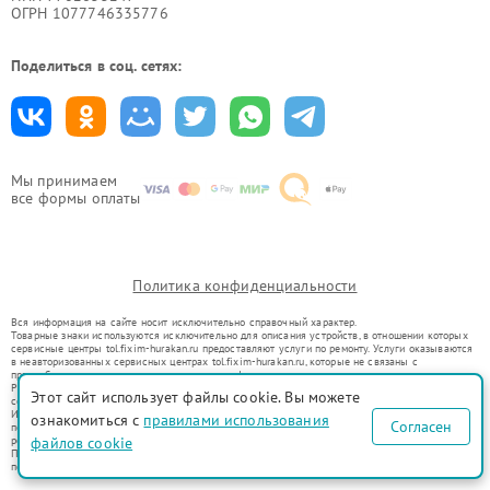
ОГРН 1077746335776
Поделиться в соц. сетях:
Мы принимаем
все формы оплаты
Политика конфиденциальности
Вся информация на сайте носит исключительно справочный характер.
Товарные знаки используются исключительно для описания устройств, в отношении которых
сервисные центры tol.fixim-hurakan.ru предоставляют услуги по ремонту. Услуги оказываются
в неавторизованных сервисных центрах tol.fixim-hurakan.ru, которые не связаны с
правообладателями товарных знаков или их официальными представителями.
Ремонт осуществляется для устройств, уже введенных в гражданский оборот в соответствии
Этот сайт использует файлы cookie. Вы можете
со статьей 1487 ГК РФ.
Использование товарных знаков не преследует цели индивидуализации услуг или введения
ознакомиться с
правилами использования
Согласен
потребителей в заблуждение, а служит для информирования о предоставляемых услугах по
файлов cookie
ремонту техники указанных брендов.
Представленная на сайте информация не является публичной офертой, определяемой
положениями Статьи 437(2) Гражданского кодекса РФ