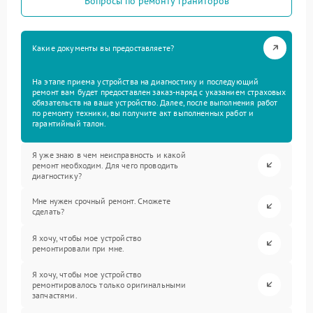
Вопросы по ремонту граниторов
Какие документы вы предоставляете?
На этапе приема устройства на диагностику и последующий
ремонт вам будет предоставлен заказ-наряд с указанием страховых
обязательств на ваше устройство. Далее, после выполнения работ
по ремонту техники, вы получите акт выполненных работ и
гарантийный талон.
Я уже знаю в чем неисправность и какой
ремонт необходим. Для чего проводить
диагностику?
Мне нужен срочный ремонт. Сможете
сделать?
Я хочу, чтобы мое устройство
ремонтировали при мне.
Я хочу, чтобы мое устройство
ремонтировалось только оригинальными
запчастями.