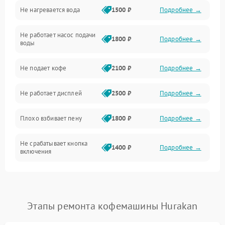
Не нагревается вода
1500 ₽
Подробнее →
Включение и работа
Не работает насос подачи
Проблемы с водой
1800 ₽
Подробнее →
воды
Проблемы с капучинатором и паром
Не подает кофе
2100 ₽
Подробнее →
Управление и электроника
Не работает дисплей
2500 ₽
Подробнее →
Программное обеспечение
Плохо взбивает пену
1800 ₽
Подробнее →
Не срабатывает кнопка
1400 ₽
Подробнее →
включения
Запах гари при работе
1800 ₽
Подробнее →
Постоянные сбои в работе
1500 ₽
Подробнее →
Этапы ремонта кофемашины Hurakan