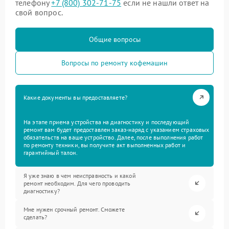
телефону
+7 (800) 302-71-75
если не нашли ответ на
свой вопрос.
Общие вопросы
Вопросы по ремонту кофемашин
Какие документы вы предоставляете?
На этапе приема устройства на диагностику и последующий
ремонт вам будет предоставлен заказ-наряд с указанием страховых
обязательств на ваше устройство. Далее, после выполнения работ
по ремонту техники, вы получите акт выполненных работ и
гарантийный талон.
Я уже знаю в чем неисправность и какой
ремонт необходим. Для чего проводить
диагностику?
Мне нужен срочный ремонт. Сможете
сделать?