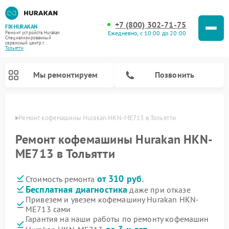
+7 (800) 302-71-75
FIX-HURAKAN
Ежедневно, с 10:00 до 20:00
Ремонт устройств Hurakan
Специализированный
cервисный центр г.
Тольятти
Мы ремонтируем
Позвонить
ьятти
Ремонт кофемашины Hurakan HKN-ME713 в Тольятти
Ремонт кофемашины Hurakan HKN-
ME713 в Тольятти
от 310 руб.
Стоимость ремонта
Бесплатная диагностика
даже при отказе
Привезем и увезем кофемашину Hurakan HKN-
ME713 сами
Ремонт планетарных миксеров Hurakan
Ремонт винных шкафов Hurakan
Ремонт морозильных камер Hurakan
Ремонт льдогенераторов Hurakan
Ремонт промышленных вакуумных упаковщиков Hurakan
Гарантия на наши работы по ремонту кофемашин