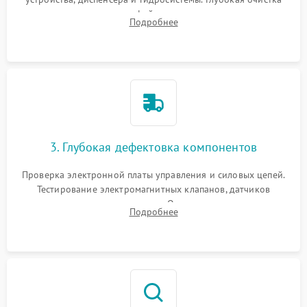
внутренних узлов от кофейных масел, жмыха и накипи.
Подробнее
Промывка дренажных каналов и фильтров с использованием
специализированной химии.
3. Глубокая дефектовка компонентов
Проверка электронной платы управления и силовых цепей.
Тестирование электромагнитных клапанов, датчиков
температуры и расходомера. Оценка степени износа
Подробнее
жерновов кофемолки, уплотнительных колец гидросистемы
и шестерней редуктора.