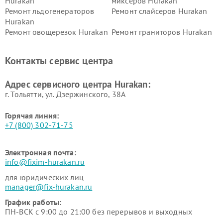
Hurakan
миксеров Hurakan
Ремонт льдогенераторов
Ремонт слайсеров Hurakan
Hurakan
Ремонт овощерезок Hurakan
Ремонт граниторов Hurakan
Ремонт промышленных
Ремонт винных шкафов
вакуумных упаковщиков
Hurakan
Контакты сервис центра
Hurakan
Адрес сервисного центра Hurakan:
г. Тольятти, ул. Дзержинского, 38А
Горячая линия:
+7 (800) 302-71-75
Электронная почта:
info@fixim-hurakan.ru
для юридических лиц
manager@fix-hurakan.ru
График работы:
ПН-ВСК с 9:00 до 21:00 без перерывов и выходных