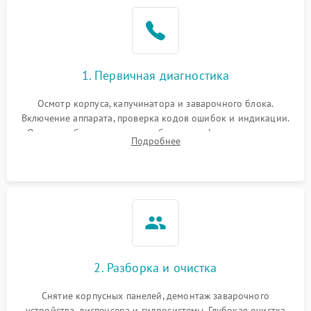
1. Первичная диагностика
Осмотр корпуса, капучинатора и заварочного блока.
Включение аппарата, проверка кодов ошибок и индикации.
Оценка работы помпы, термоблока и кофемолки на слух.
Подробнее
Измерение температуры и давления воды для выявления
локализации поломки.
2. Разборка и очистка
Снятие корпусных панелей, демонтаж заварочного
устройства, диспенсера и гидросистемы. Глубокая очистка