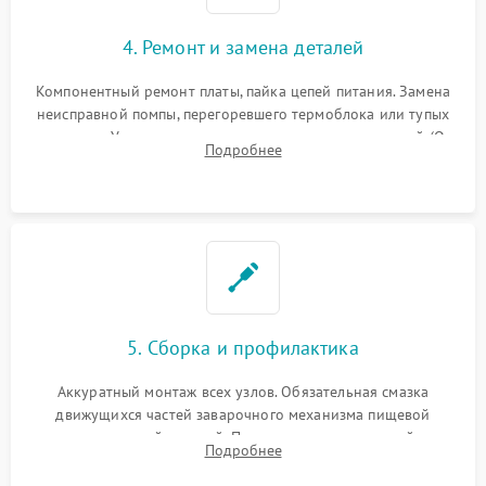
4. Ремонт и замена деталей
Компонентный ремонт платы, пайка цепей питания. Замена
неисправной помпы, перегоревшего термоблока или тупых
жерновов. Установка новых силиконовых уплотнителей (O-
Подробнее
ring) и тефлоновых трубок для надежного устранения
протечек.
5. Сборка и профилактика
Аккуратный монтаж всех узлов. Обязательная смазка
движущихся частей заварочного механизма пищевой
силиконовой смазкой. Проведение программной
Подробнее
декальцинации и очистки системы от кофейных масел.
Надежная фиксация всех соединений.