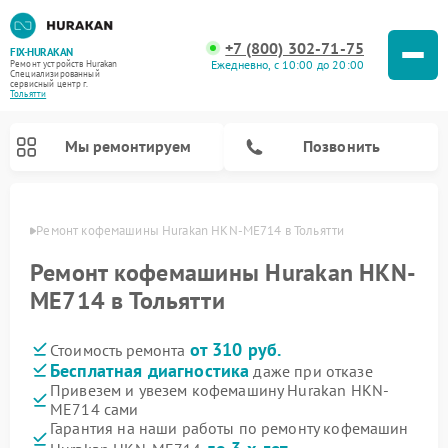
+7 (800) 302-71-75
FIX-HURAKAN
Ежедневно, с 10:00 до 20:00
Ремонт устройств Hurakan
Специализированный
cервисный центр г.
Тольятти
Мы ремонтируем
Позвонить
ьятти
Ремонт кофемашины Hurakan HKN-ME714 в Тольятти
Ремонт кофемашины Hurakan HKN-
ME714 в Тольятти
от 310 руб.
Стоимость ремонта
Бесплатная диагностика
даже при отказе
Привезем и увезем кофемашину Hurakan HKN-
ME714 сами
Ремонт планетарных миксеров Hurakan
Ремонт винных шкафов Hurakan
Ремонт морозильных камер Hurakan
Ремонт льдогенераторов Hurakan
Ремонт промышленных вакуумных упаковщиков Hurakan
Гарантия на наши работы по ремонту кофемашин