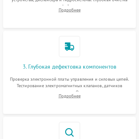
внутренних узлов от кофейных масел, жмыха и накипи.
Подробнее
Промывка дренажных каналов и фильтров с использованием
специализированной химии.
3. Глубокая дефектовка компонентов
Проверка электронной платы управления и силовых цепей.
Тестирование электромагнитных клапанов, датчиков
температуры и расходомера. Оценка степени износа
Подробнее
жерновов кофемолки, уплотнительных колец гидросистемы
и шестерней редуктора.