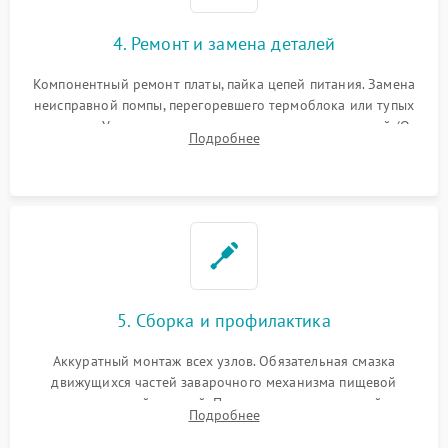
4. Ремонт и замена деталей
Компонентный ремонт платы, пайка цепей питания. Замена
неисправной помпы, перегоревшего термоблока или тупых
жерновов. Установка новых силиконовых уплотнителей (O-
Подробнее
ring) и тефлоновых трубок для надежного устранения
протечек.
5. Сборка и профилактика
Аккуратный монтаж всех узлов. Обязательная смазка
движущихся частей заварочного механизма пищевой
силиконовой смазкой. Проведение программной
Подробнее
декальцинации и очистки системы от кофейных масел.
Надежная фиксация всех соединений.