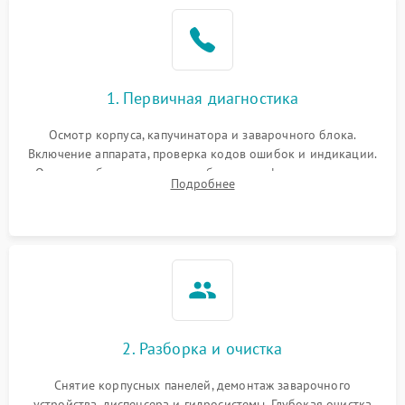
1. Первичная диагностика
Осмотр корпуса, капучинатора и заварочного блока.
Включение аппарата, проверка кодов ошибок и индикации.
Оценка работы помпы, термоблока и кофемолки на слух.
Подробнее
Измерение температуры и давления воды для выявления
локализации поломки.
2. Разборка и очистка
Снятие корпусных панелей, демонтаж заварочного
устройства, диспенсера и гидросистемы. Глубокая очистка