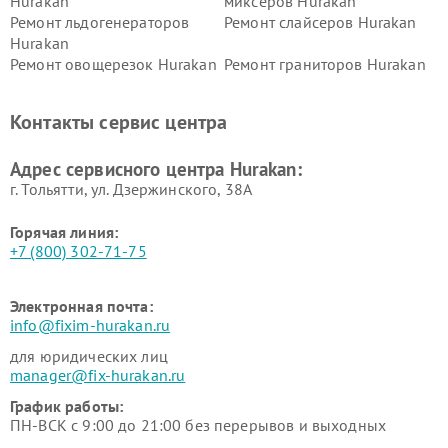
Hurakan
миксеров Hurakan
Ремонт льдогенераторов
Ремонт слайсеров Hurakan
Hurakan
Ремонт овощерезок Hurakan
Ремонт граниторов Hurakan
Ремонт промышленных
Ремонт винных шкафов
вакуумных упаковщиков
Hurakan
Контакты сервис центра
Hurakan
Адрес сервисного центра Hurakan:
г. Тольятти, ул. Дзержинского, 38А
Горячая линия:
+7 (800) 302-71-75
Электронная почта:
info@fixim-hurakan.ru
для юридических лиц
manager@fix-hurakan.ru
График работы:
ПН-ВСК с 9:00 до 21:00 без перерывов и выходных