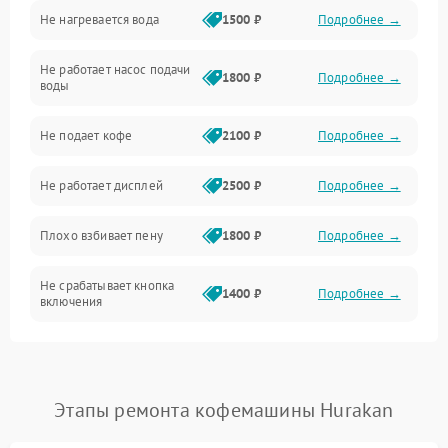
Не нагревается вода
1500 ₽
Подробнее →
Включение и работа
Не работает насос подачи
Проблемы с водой
1800 ₽
Подробнее →
воды
Проблемы с капучинатором и паром
Не подает кофе
2100 ₽
Подробнее →
Управление и электроника
Не работает дисплей
2500 ₽
Подробнее →
Программное обеспечение
Плохо взбивает пену
1800 ₽
Подробнее →
Не срабатывает кнопка
1400 ₽
Подробнее →
включения
Запах гари при работе
1800 ₽
Подробнее →
Постоянные сбои в работе
1500 ₽
Подробнее →
Этапы ремонта кофемашины Hurakan