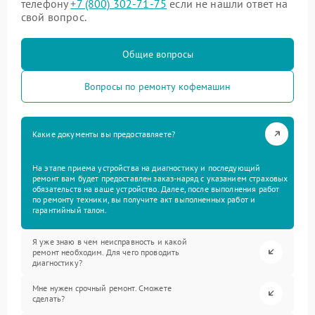
телефону
+7 (800) 302-71-75
если не нашли ответ на
свой вопрос.
Общие вопросы
Вопросы по ремонту кофемашин
Какие документы вы предоставляете?
На этапе приема устройства на диагностику и последующий
ремонт вам будет предоставлен заказ-наряд с указанием страховых
обязательств на ваше устройство. Далее, после выполнения работ
по ремонту техники, вы получите акт выполненных работ и
гарантийный талон.
Я уже знаю в чем неисправность и какой
ремонт необходим. Для чего проводить
диагностику?
Мне нужен срочный ремонт. Сможете
сделать?