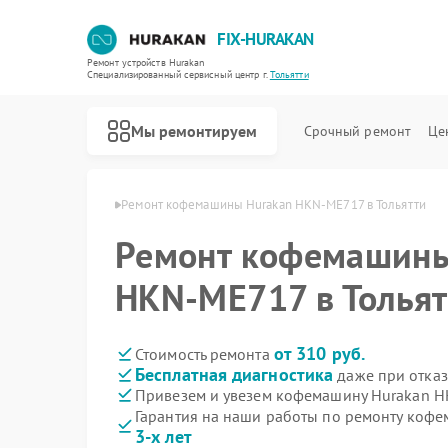
FIX-HURAKAN
Ремонт устройств Hurakan
Специализированный cервисный центр г.
Тольятти
Мы ремонтируем
Срочный ремонт
Це
 Hurakan в Тольятти
Ремонт кофемашины Hurakan HKN-ME717 в Тольятти
Ремонт кофемашины
HKN-ME717 в Тольят
от 310 руб.
Стоимость ремонта
Бесплатная диагностика
даже при отказ
Привезем и увезем кофемашину Hurakan 
Гарантия на наши работы по ремонту ко
3-х лет
Ремонт морозильных камер Hurakan
Ремонт планетарных миксеров Hurakan
Ремонт льдогенераторов Hurakan
Ремонт промышленных вакуумных упаковщиков Hurakan
Ремонт винных шкафов Hurakan