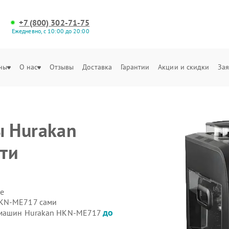
+7 (800) 302-71-75
Ежедневно, с 10:00 до 20:00
ны
О нас
Отзывы
Доставка
Гарантии
Акции и скидки
Зая
 Hurakan
ти
е
HKN-ME717 сами
до
фемашин Hurakan HKN-ME717