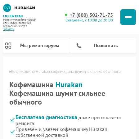
+7 (800) 302-71-75
FIX-HURAKAN
Ежедневно, с 10:00 до 20:00
Ремонт устройств Hurakan
Специализированный
cервисный центр г.
Тольятти
Мы ремонтируем
Позвонить
ьятти
Кофемашина Hurakan кофемашина шумит сильнее обычного
Кофемашина
Hurakan
Кофемашина шумит сильнее
обычного
Бесплатная диагностика
даже при отказе от
ремонта
Привезем и увезем кофемашину Hurakan
Ремонт планетарных миксеров Hurakan
Ремонт винных шкафов Hurakan
Ремонт морозильных камер Hurakan
Ремонт льдогенераторов Hurakan
Ремонт промышленных вакуумных упаковщиков Hurakan
собственной доставкой