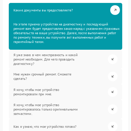
Какие документы вы предоставляете?
На этапе приема устройства на диагностику и последующий
ремонт вам будет предоставлен заказ-наряд с указанием страховых
обязательств на ваше устройство. Далее, после выполнения работ
по ремонту техники, вы получите акт выполненных работ и
гарантийный талон.
Я уже знаю в чем неисправность и какой
ремонт необходим. Для чего проводить
диагностику?
Мне нужен срочный ремонт. Сможете
сделать?
Я хочу, чтобы мое устройство
ремонтировали при мне.
Я хочу, чтобы мое устройство
ремонтировалось только оригинальными
запчастями.
Как я узнаю, что мое устройство готово?