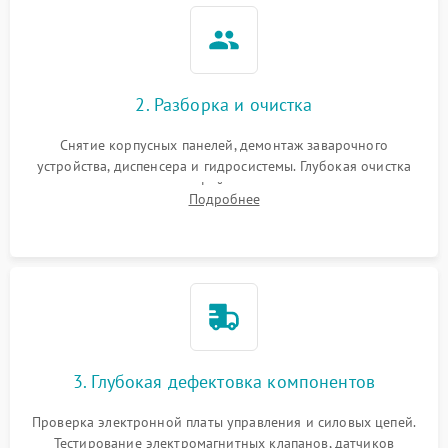
2. Разборка и очистка
Снятие корпусных панелей, демонтаж заварочного
устройства, диспенсера и гидросистемы. Глубокая очистка
внутренних узлов от кофейных масел, жмыха и накипи.
Подробнее
Промывка дренажных каналов и фильтров с использованием
специализированной химии.
3. Глубокая дефектовка компонентов
Проверка электронной платы управления и силовых цепей.
Тестирование электромагнитных клапанов, датчиков