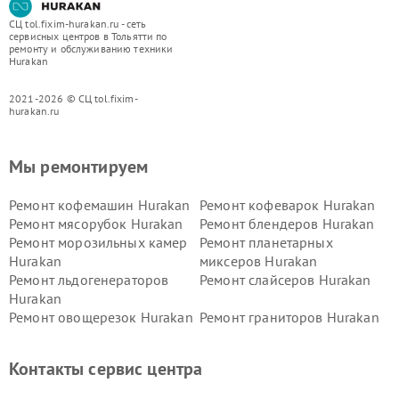
СЦ tol.fixim-hurakan.ru - сеть
сервисных центров в Тольятти по
ремонту и обслуживанию техники
Hurakan
2021-2026 © СЦ tol.fixim-
hurakan.ru
Мы ремонтируем
Ремонт кофемашин Hurakan
Ремонт кофеварок Hurakan
Ремонт мясорубок Hurakan
Ремонт блендеров Hurakan
Ремонт морозильных камер
Ремонт планетарных
Hurakan
миксеров Hurakan
Ремонт льдогенераторов
Ремонт слайсеров Hurakan
Hurakan
Ремонт овощерезок Hurakan
Ремонт граниторов Hurakan
Ремонт промышленных
Ремонт винных шкафов
вакуумных упаковщиков
Hurakan
Контакты сервис центра
Hurakan