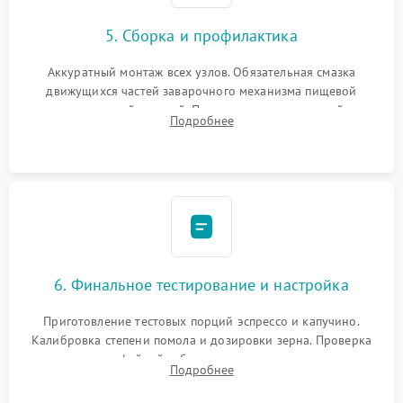
5. Сборка и профилактика
Аккуратный монтаж всех узлов. Обязательная смазка
движущихся частей заварочного механизма пищевой
силиконовой смазкой. Проведение программной
Подробнее
декальцинации и очистки системы от кофейных масел.
Надежная фиксация всех соединений.
6. Финальное тестирование и настройка
Приготовление тестовых порций эспрессо и капучино.
Калибровка степени помола и дозировки зерна. Проверка
плотности кофейной таблетки, температуры напитка и
Подробнее
качества молочной пены. Контроль отсутствия посторонних
шумов и протечек.