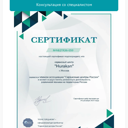
меняется ли шум во время пролива воды;
Консультация со специалистом
слышен ли треск при запуске.
Иногда причина связана не с одним элементом, а
сразу с несколькими зонами. В таких случаях сервис
Hurakan требуется при первых заметных
изменениях в работе, особенно если вместе с
шумом снизилась стабильность подачи воды или
напиток готовится дольше.
Вероятные причины усиленного
шума
По результатам диагностики нередко выявляются
следующие проблемы:
износ помпы;
засор гидросистемы;
разбалансировка кофемолки;
ослабление внутренних креплений.
Когда нужна не временная мера, а точное решение,
сервисный центр Hurakan проводит диагностику
механики, электроники и соединений. Такой