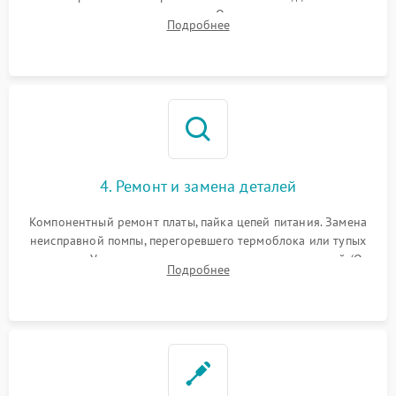
температуры и расходомера. Оценка степени износа
Подробнее
жерновов кофемолки, уплотнительных колец гидросистемы
и шестерней редуктора.
4. Ремонт и замена деталей
Компонентный ремонт платы, пайка цепей питания. Замена
неисправной помпы, перегоревшего термоблока или тупых
жерновов. Установка новых силиконовых уплотнителей (O-
Подробнее
ring) и тефлоновых трубок для надежного устранения
протечек.