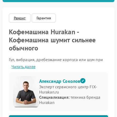
Ремонт
Гарантия
Кофемашина Hurakan -
Кофемашина шумит сильнее
обычного
Гул, вибрация, дребезжание корпуса или шум при
подаче воды требуют внимания, так как ремонт
Читать далее
Hurakan в такой ситуации позволяет избежать
дальнейшего износа деталей.
Александр Соколов
На что стоит обратить внимание
Эксперт сервисного центр FIX-
Hurakan.ru
Характер шума многое говорит о состоянии
Специализация:
техника бренда
техники. Для точной оценки полезно отметить:
Hurakan
когда именно появляется громкий звук;
есть ли вибрация корпуса;