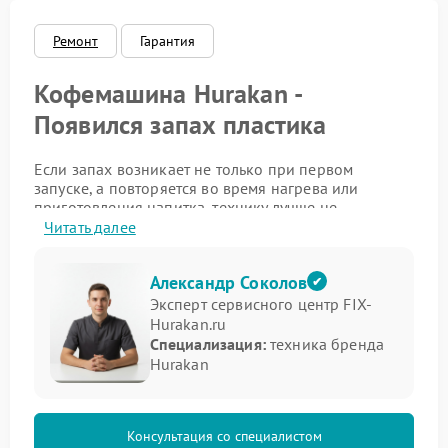
Ремонт
Гарантия
Кофемашина Hurakan -
Появился запах пластика
Если запах возникает не только при первом
запуске, а повторяется во время нагрева или
приготовления напитка, технику лучше не
использовать до диагностики. В такой ситуации
Читать далее
ремонт Hurakan позволяет вовремя устранить
перегрев и сохранить рабочее состояние
Александр Соколов
внутренних деталей.
Эксперт сервисного центр FIX-
Почему возникает такой запах
Hurakan.ru
Специализация:
техника бренда
Hurakan
Причина может быть связана как с нагреваемыми
элементами, так и с деталями, расположенными
рядом с ними. В сервисе Hurakan при подобном
обращении уточняют, когда именно появляется
Консультация со специалистом
запах и меняется ли он по интенсивности: