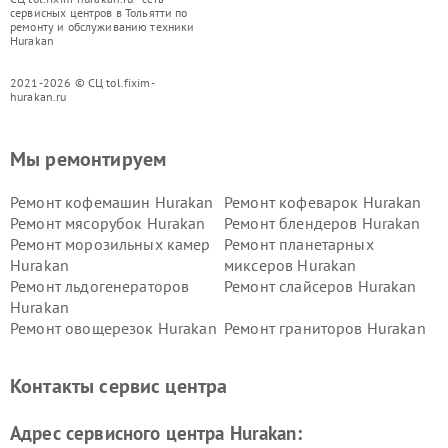
сервисных центров в Тольятти по
ремонту и обслуживанию техники
Hurakan
2021-2026 © СЦ tol.fixim-
hurakan.ru
Мы ремонтируем
Ремонт кофемашин Hurakan
Ремонт кофеварок Hurakan
Ремонт мясорубок Hurakan
Ремонт блендеров Hurakan
Ремонт морозильных камер
Ремонт планетарных
Hurakan
миксеров Hurakan
Ремонт льдогенераторов
Ремонт слайсеров Hurakan
Hurakan
Ремонт овощерезок Hurakan
Ремонт граниторов Hurakan
Ремонт промышленных
Ремонт винных шкафов
вакуумных упаковщиков
Hurakan
Контакты сервис центра
Hurakan
Адрес сервисного центра Hurakan: