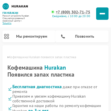
+7 (800) 302-71-75
FIX-HURAKAN
Ежедневно, с 10:00 до 20:00
Ремонт устройств Hurakan
Специализированный
cервисный центр г.
Тольятти
Мы ремонтируем
Позвонить
ьятти
Кофемашина Hurakan появился запах пластика
Кофемашина
Hurakan
Появился запах пластика
Бесплатная диагностика
даже при отказе от
ремонта
Привезем и увезем кофемашину Hurakan
собственной доставкой
Ремонт планетарных миксеров Hurakan
Ремонт винных шкафов Hurakan
Ремонт морозильных камер Hurakan
Ремонт льдогенераторов Hurakan
Ремонт промышленных вакуумных упаковщиков Hurakan
Гарантия на наши работы по ремонту кофемашин
до 3-х лет
Hurakan