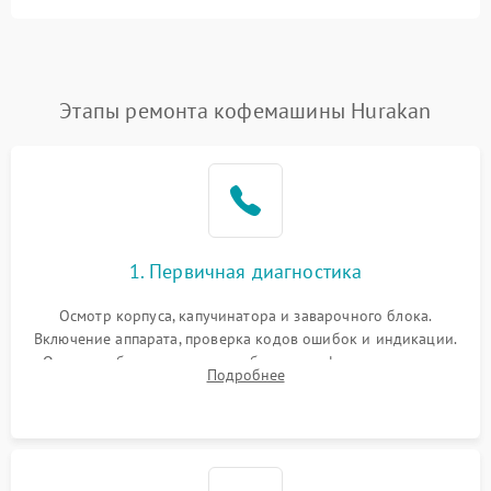
Этапы ремонта кофемашины Hurakan
1. Первичная диагностика
Осмотр корпуса, капучинатора и заварочного блока.
Включение аппарата, проверка кодов ошибок и индикации.
Оценка работы помпы, термоблока и кофемолки на слух.
Подробнее
Измерение температуры и давления воды для выявления
локализации поломки.