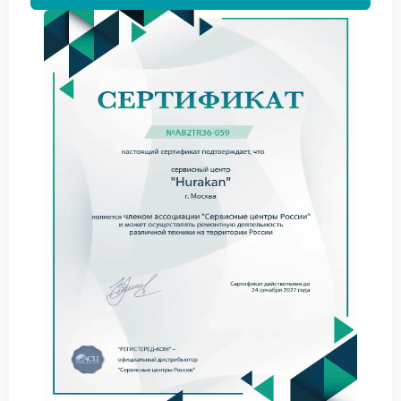
перегревается пластиковая часть рядом с зоной
нагрева;
нарушено положение проводки;
плавится изоляция контакта;
внутри остались технологические остатки.
Иногда запах заметен уже через несколько минут
после включения, а иногда проявляется только при
подаче горячей воды. По этой причине в сервисный
центр Hurakan полезно передавать не только саму
жалобу, но и точный момент появления проблемы.
На что стоит обратить внимание
До диагностики желательно отметить несколько
деталей:
есть ли усиление запаха при нагреве;
появились ли посторонние звуки;
не стал ли корпус заметно горячее;
сохранилась ли нормальная подача воды.
Если одновременно ощущается резкий нагрев