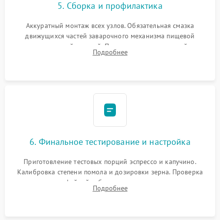
5. Сборка и профилактика
Аккуратный монтаж всех узлов. Обязательная смазка
движущихся частей заварочного механизма пищевой
силиконовой смазкой. Проведение программной
Подробнее
декальцинации и очистки системы от кофейных масел.
Надежная фиксация всех соединений.
6. Финальное тестирование и настройка
Приготовление тестовых порций эспрессо и капучино.
Калибровка степени помола и дозировки зерна. Проверка
плотности кофейной таблетки, температуры напитка и
Подробнее
качества молочной пены. Контроль отсутствия посторонних
шумов и протечек.