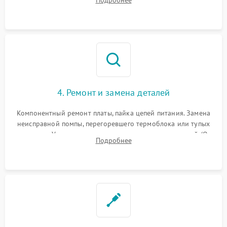
жерновов кофемолки, уплотнительных колец гидросистемы
и шестерней редуктора.
4. Ремонт и замена деталей
Компонентный ремонт платы, пайка цепей питания. Замена
неисправной помпы, перегоревшего термоблока или тупых
жерновов. Установка новых силиконовых уплотнителей (O-
Подробнее
ring) и тефлоновых трубок для надежного устранения
протечек.