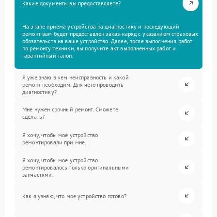
Какие документы вы предоставляете?
На этапе приема устройства на диагностику и последующий
ремонт вам будет предоставлен заказ-наряд с указанием страховых
обязательств на ваше устройство. Далее, после выполнения работ
по ремонту техники, вы получите акт выполненных работ и
гарантийный талон.
Я уже знаю в чем неисправность и какой
ремонт необходим. Для чего проводить
диагностику?
Мне нужен срочный ремонт. Сможете
сделать?
Я хочу, чтобы мое устройство
ремонтировали при мне.
Я хочу, чтобы мое устройство
ремонтировалось только оригинальными
запчастями.
Как я узнаю, что мое устройство готово?