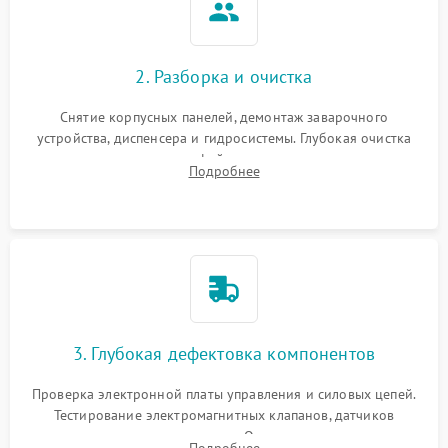
2. Разборка и очистка
Снятие корпусных панелей, демонтаж заварочного
устройства, диспенсера и гидросистемы. Глубокая очистка
внутренних узлов от кофейных масел, жмыха и накипи.
Подробнее
Промывка дренажных каналов и фильтров с использованием
специализированной химии.
3. Глубокая дефектовка компонентов
Проверка электронной платы управления и силовых цепей.
Тестирование электромагнитных клапанов, датчиков
температуры и расходомера. Оценка степени износа
Подробнее