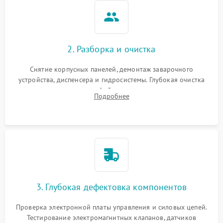
2. Разборка и очистка
Снятие корпусных панелей, демонтаж заварочного
устройства, диспенсера и гидросистемы. Глубокая очистка
внутренних узлов от кофейных масел, жмыха и накипи.
Подробнее
Промывка дренажных каналов и фильтров с использованием
специализированной химии.
3. Глубокая дефектовка компонентов
Проверка электронной платы управления и силовых цепей.
Тестирование электромагнитных клапанов, датчиков