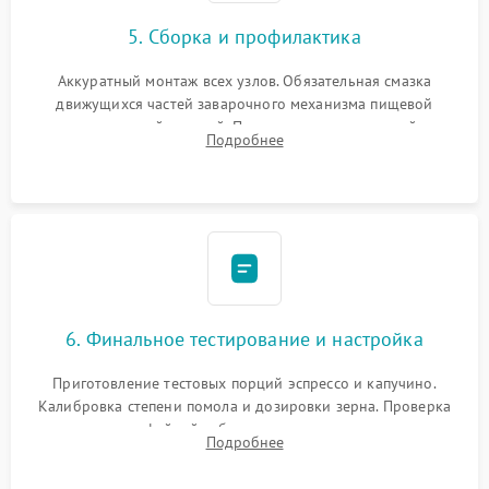
5. Сборка и профилактика
Аккуратный монтаж всех узлов. Обязательная смазка
движущихся частей заварочного механизма пищевой
силиконовой смазкой. Проведение программной
Подробнее
декальцинации и очистки системы от кофейных масел.
Надежная фиксация всех соединений.
6. Финальное тестирование и настройка
Приготовление тестовых порций эспрессо и капучино.
Калибровка степени помола и дозировки зерна. Проверка
плотности кофейной таблетки, температуры напитка и
Подробнее
качества молочной пены. Контроль отсутствия посторонних
шумов и протечек.