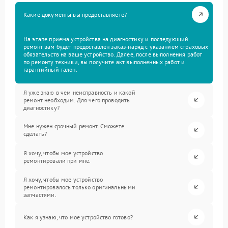
Какие документы вы предоставляете?
На этапе приема устройства на диагностику и последующий
ремонт вам будет предоставлен заказ-наряд с указанием страховых
обязательств на ваше устройство. Далее, после выполнения работ
по ремонту техники, вы получите акт выполненных работ и
гарантийный талон.
Я уже знаю в чем неисправность и какой
ремонт необходим. Для чего проводить
диагностику?
Мне нужен срочный ремонт. Сможете
сделать?
Я хочу, чтобы мое устройство
ремонтировали при мне.
Я хочу, чтобы мое устройство
ремонтировалось только оригинальными
запчастями.
Как я узнаю, что мое устройство готово?