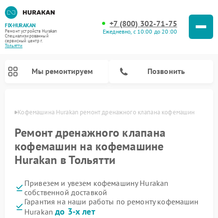
+7 (800) 302-71-75
FIX-HURAKAN
Ежедневно, с 10:00 до 20:00
Ремонт устройств Hurakan
Специализированный
cервисный центр г.
Тольятти
Мы ремонтируем
Позвонить
ьятти
Кофемашина Hurakan ремонт дренажного клапана кофемашин
Ремонт дренажного клапана
кофемашин на кофемашине
Hurakan в Тольятти
Привезем и увезем кофемашину Hurakan
собственной доставкой
Гарантия на наши работы по ремонту кофемашин
Ремонт планетарных миксеров Hurakan
Ремонт винных шкафов Hurakan
Ремонт морозильных камер Hurakan
Ремонт льдогенераторов Hurakan
Ремонт промышленных вакуумных упаковщиков Hurakan
до 3-х лет
Hurakan