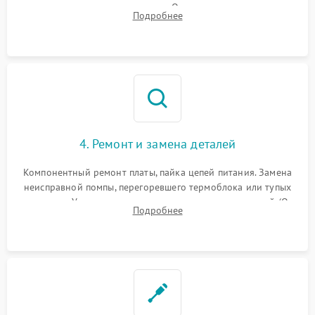
температуры и расходомера. Оценка степени износа
Подробнее
жерновов кофемолки, уплотнительных колец гидросистемы
и шестерней редуктора.
4. Ремонт и замена деталей
Компонентный ремонт платы, пайка цепей питания. Замена
неисправной помпы, перегоревшего термоблока или тупых
жерновов. Установка новых силиконовых уплотнителей (O-
Подробнее
ring) и тефлоновых трубок для надежного устранения
протечек.