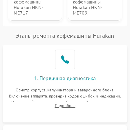
кофемашины
кофемашины
Hurakan HKN-
Hurakan HKN-
ME717
ME709
Этапы ремонта кофемашины Hurakan
1. Первичная диагностика
Осмотр корпуса, капучинатора и заварочного блока.
Включение аппарата, проверка кодов ошибок и индикации.
Оценка работы помпы, термоблока и кофемолки на слух.
Подробнее
Измерение температуры и давления воды для выявления
локализации поломки.