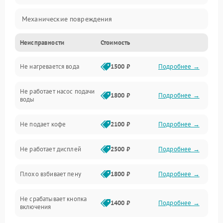
Механические повреждения
Неисправности
Стоимость
Прочие неисправности
Не нагревается вода
1500 ₽
Подробнее →
Включение и работа
Не работает насос подачи
Проблемы с водой
1800 ₽
Подробнее →
воды
Проблемы с капучинатором и паром
Не подает кофе
2100 ₽
Подробнее →
Управление и электроника
Не работает дисплей
2500 ₽
Подробнее →
Программное обеспечение
Плохо взбивает пену
1800 ₽
Подробнее →
Не срабатывает кнопка
1400 ₽
Подробнее →
включения