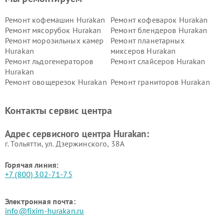
Ремонт кофемашин Hurakan
Ремонт кофеварок Hurakan
Ремонт мясорубок Hurakan
Ремонт блендеров Hurakan
Ремонт морозильных камер
Ремонт планетарных
Hurakan
миксеров Hurakan
Ремонт льдогенераторов
Ремонт слайсеров Hurakan
Hurakan
Ремонт овощерезок Hurakan
Ремонт граниторов Hurakan
Ремонт промышленных
Ремонт винных шкафов
вакуумных упаковщиков
Hurakan
Контакты сервис центра
Hurakan
Адрес сервисного центра Hurakan:
г. Тольятти, ул. Дзержинского, 38А
Горячая линия:
+7 (800) 302-71-75
Электронная почта:
info@fixim-hurakan.ru