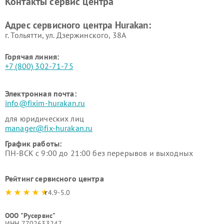
Контакты сервис центра
Hurakan
Адрес сервисного центра Hurakan:
г. Тольятти, ул. Дзержинского, 38А
Горячая линия:
+7 (800) 302-71-75
Электронная почта:
info@fixim-hurakan.ru
для юридических лиц
manager@fix-hurakan.ru
График работы:
ПН-ВСК с 9:00 до 21:00 без перерывов и выходных
Рейтинг сервисного центра
4.9-5.0
ООО "Русервис"
ИНН 7702633247