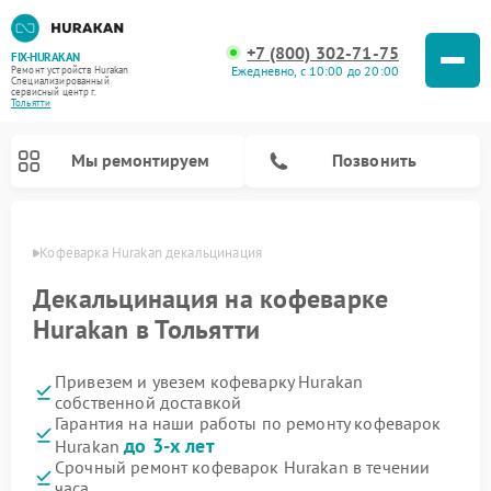
+7 (800) 302-71-75
FIX-HURAKAN
Ежедневно, с 10:00 до 20:00
Ремонт устройств Hurakan
Специализированный
cервисный центр г.
Тольятти
Мы ремонтируем
Позвонить
ьятти
Кофеварка Hurakan декальцинация
Декальцинация на кофеварке
Hurakan в Тольятти
Привезем и увезем кофеварку Hurakan
собственной доставкой
Гарантия на наши работы по ремонту кофеварок
до 3-х лет
Hurakan
Ремонт планетарных миксеров Hurakan
Ремонт винных шкафов Hurakan
Ремонт морозильных камер Hurakan
Ремонт льдогенераторов Hurakan
Ремонт промышленных вакуумных упаковщиков Hurakan
Срочный ремонт кофеварок Hurakan в течении
часа