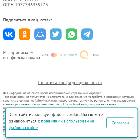
ОГРН 1077746335776
Поделиться в соц. сетях:
Мы принимаем
все формы оплаты
Политика конфиденциальности
Вся информация на сайте носит исключительно справочный характер.
Товарные знаки используются исключительно для описания устройств, в отношении которых
сервисные центры tol.fixim-hurakan.ru предоставляют услуги по ремонту. Услуги оказываются
в неавторизованных сервисных центрах tol.fixim-hurakan.ru, которые не связаны с
правообладателями товарных знаков или их официальными представителями.
Ремонт осуществляется для устройств, уже введенных в гражданский оборот в соответствии
Этот сайт использует файлы cookie. Вы можете
со статьей 1487 ГК РФ.
Использование товарных знаков не преследует цели индивидуализации услуг или введения
ознакомиться с
правилами использования
Согласен
потребителей в заблуждение, а служит для информирования о предоставляемых услугах по
файлов cookie
ремонту техники указанных брендов.
Представленная на сайте информация не является публичной офертой, определяемой
положениями Статьи 437(2) Гражданского кодекса РФ