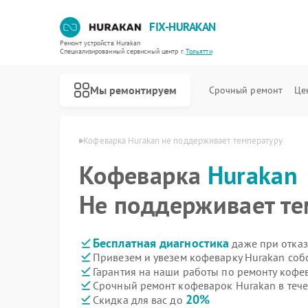
FIX-HURAKAN
Ремонт устройств Hurakan
Специализированный cервисный центр г.
Тольятти
Мы ремонтируем
Срочный ремонт
Це
 Hurakan в Тольятти
Кофеварка Hurakan не поддерживает температуру
Кофеварка
Hurakan
Не поддерживает те
Бесплатная диагностика
даже при отказ
Привезем и увезем кофеварку Hurakan соб
Гарантия на наши работы по ремонту кофе
Срочный ремонт кофеварок Hurakan в тече
20%
Скидка для вас до
Ремонт морозильных камер Hurakan
Ремонт планетарных миксеров Hurakan
Ремонт льдогенераторов Hurakan
Ремонт промышленных вакуумных упаковщиков Hurakan
Ремонт винных шкафов Hurakan