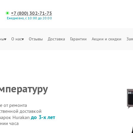
+7 (800) 302-71-75
Ежедневно, с 10:00 до 20:00
ны
О нас
Отзывы
Доставка
Гарантии
Акции и скидки
Зая
мпературу
е от ремонта
ственной доставкой
до 3-х лет
варок Hurakan
нии часа