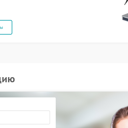
ны
цию