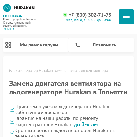
+7 (800) 302-71-75
FIX-HURAKAN
Ежедневно, с 10:00 до 20:00
Ремонт устройств Hurakan
Специализированный
cервисный центр г.
Тольятти
Мы ремонтируем
Позвонить
ьятти
Льдогенератор Hurakan замена двигателя вентилятора
Замена двигателя вентилятора на
льдогенераторе Hurakan в Тольятти
Привезем и увезем льдогенератор Hurakan
собственной доставкой
Гарантия на наши работы по ремонту
до 3-х лет
льдогенераторов Hurakan
Ремонт морозильных камер Hurakan
Ремонт винных шкафов Hurakan
Ремонт планетарных миксеров Hurakan
Ремонт промышленных вакуумных упаковщиков Hurakan
Срочный ремонт льдогенераторов Hurakan в
течении часа