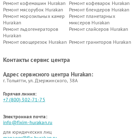
Ремонт кофемашин Hurakan
Ремонт кофеварок Hurakan
Ремонт мясорубок Hurakan
Ремонт блендеров Hurakan
Ремонт морозильных камер
Ремонт планетарных
Hurakan
миксеров Hurakan
Ремонт льдогенераторов
Ремонт слайсеров Hurakan
Hurakan
Ремонт овощерезок Hurakan
Ремонт граниторов Hurakan
Ремонт промышленных
Ремонт винных шкафов
вакуумных упаковщиков
Hurakan
Контакты сервис центра
Hurakan
Адрес сервисного центра Hurakan:
г. Тольятти, ул. Дзержинского, 38А
Горячая линия:
+7 (800) 302-71-75
Электронная почта:
info@fixim-hurakan.ru
для юридических лиц
manager@fix-hurakan.ru