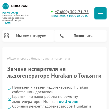
+7 (800) 302-71-75
FIX-HURAKAN
Ежедневно, с 10:00 до 20:00
Ремонт устройств Hurakan
Специализированный
cервисный центр г.
Тольятти
Мы ремонтируем
Позвонить
ьятти
Льдогенератор Hurakan замена испарителя
Замена испарителя на
льдогенераторе Hurakan в Тольятти
Привезем и увезем льдогенератор Hurakan
собственной доставкой
Гарантия на наши работы по ремонту
до 3-х лет
льдогенераторов Hurakan
Ремонт морозильных камер Hurakan
Ремонт винных шкафов Hurakan
Ремонт планетарных миксеров Hurakan
Ремонт промышленных вакуумных упаковщиков Hurakan
Срочный ремонт льдогенераторов Hurakan в