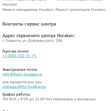
Hurakan
Ремонт овощерезок Hurakan
Ремонт граниторов Hurakan
Ремонт промышленных
Ремонт винных шкафов
вакуумных упаковщиков
Hurakan
Контакты сервис центра
Hurakan
Адрес сервисного центра Hurakan:
г. Тольятти, ул. Дзержинского, 38А
Горячая линия:
+7 (800) 302-71-75
Электронная почта:
info@fixim-hurakan.ru
для юридических лиц
manager@fix-hurakan.ru
График работы:
ПН-ВСК с 9:00 до 21:00 без перерывов и выходных