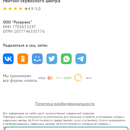
Рейтинг сервисного центра
4.9-5.0
ООО "Русервис"
ИНН 7702633247
ОГРН 1077746335776
Поделиться в соц. сетях:
Мы принимаем
все формы оплаты
Политика конфиденциальности
Вся информация на сайте носит исключительно справочный характер.
Товарные знаки используются исключительно для описания устройств, в отношении которых
сервисные центры tol.fixim-hurakan.ru предоставляют услуги по ремонту. Услуги оказываются
в неавторизованных сервисных центрах tol.fixim-hurakan.ru, которые не связаны с
правообладателями товарных знаков или их официальными представителями.