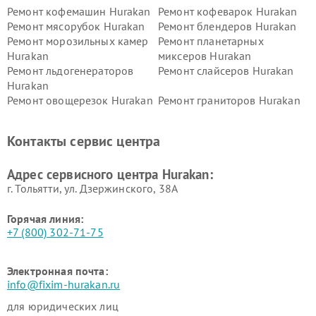
Ремонт кофемашин Hurakan
Ремонт кофеварок Hurakan
Ремонт мясорубок Hurakan
Ремонт блендеров Hurakan
Ремонт морозильных камер
Ремонт планетарных
Hurakan
миксеров Hurakan
Ремонт льдогенераторов
Ремонт слайсеров Hurakan
Hurakan
Ремонт овощерезок Hurakan
Ремонт граниторов Hurakan
Ремонт промышленных
Ремонт винных шкафов
вакуумных упаковщиков
Hurakan
Контакты сервис центра
Hurakan
Адрес сервисного центра Hurakan:
г. Тольятти, ул. Дзержинского, 38А
Горячая линия:
+7 (800) 302-71-75
Электронная почта:
info@fixim-hurakan.ru
для юридических лиц