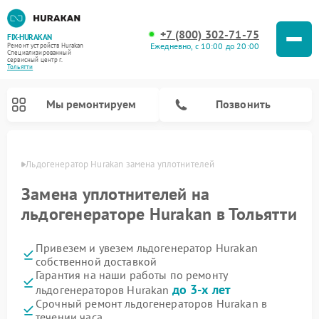
+7 (800) 302-71-75
FIX-HURAKAN
Ежедневно, с 10:00 до 20:00
Ремонт устройств Hurakan
Специализированный
cервисный центр г.
Тольятти
Мы ремонтируем
Позвонить
ьятти
Льдогенератор Hurakan замена уплотнителей
Замена уплотнителей на
льдогенераторе Hurakan в Тольятти
Привезем и увезем льдогенератор Hurakan
собственной доставкой
Гарантия на наши работы по ремонту
до 3-х лет
льдогенераторов Hurakan
Ремонт морозильных камер Hurakan
Ремонт винных шкафов Hurakan
Ремонт планетарных миксеров Hurakan
Ремонт промышленных вакуумных упаковщиков Hurakan
Срочный ремонт льдогенераторов Hurakan в
течении часа