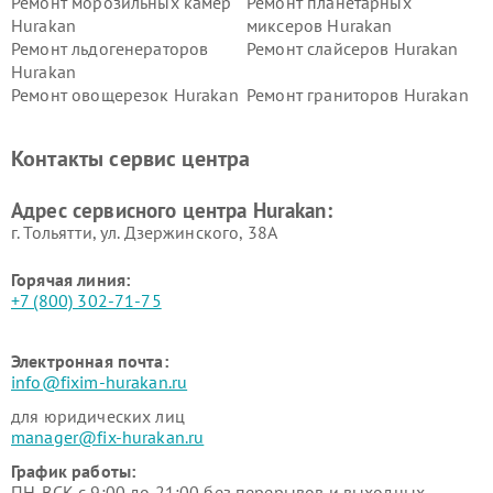
Ремонт морозильных камер
Ремонт планетарных
Hurakan
миксеров Hurakan
Ремонт льдогенераторов
Ремонт слайсеров Hurakan
Hurakan
Ремонт овощерезок Hurakan
Ремонт граниторов Hurakan
Ремонт промышленных
Ремонт винных шкафов
вакуумных упаковщиков
Hurakan
Контакты сервис центра
Hurakan
Адрес сервисного центра Hurakan:
г. Тольятти, ул. Дзержинского, 38А
Горячая линия:
+7 (800) 302-71-75
Электронная почта:
info@fixim-hurakan.ru
для юридических лиц
manager@fix-hurakan.ru
График работы:
ПН-ВСК с 9:00 до 21:00 без перерывов и выходных