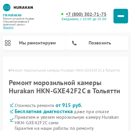
+7 (800) 302-71-75
FIX-HURAKAN
Ежедневно, с 10:00 до 20:00
Ремонт устройств Hurakan
Специализированный
cервисный центр г.
Тольятти
Мы ремонтируем
Позвонить
ьятти
Ремонт морозильной камеры Hurakan HKN-GXE42F2C в Тольятти
Ремонт морозильной камеры
Hurakan HKN-GXE42F2C в Тольятти
от 915 руб.
Стоимость ремонта
Бесплатная диагностика
даже при отказе
Привезем и увезем морозильную камеру Hurakan
HKN-GXE42F2C сами
Ремонт планетарных миксеров Hurakan
Ремонт винных шкафов Hurakan
Ремонт льдогенераторов Hurakan
Ремонт промышленных вакуумных упаковщиков Hurakan
Гарантия на наши работы по ремонту