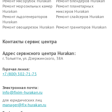
Ремонт мясорубок Hurakan
Ремонт блендеров Hurakan
Ремонт морозильных камер
Ремонт планетарных
Hurakan
миксеров Hurakan
Ремонт льдогенераторов
Ремонт слайсеров Hurakan
Hurakan
Ремонт овощерезок Hurakan
Ремонт граниторов Hurakan
Ремонт промышленных
Ремонт винных шкафов
вакуумных упаковщиков
Hurakan
Контакты сервис центра
Hurakan
Адрес сервисного центра Hurakan:
г. Тольятти, ул. Дзержинского, 38А
Горячая линия:
+7 (800) 302-71-75
Электронная почта:
info@fixim-hurakan.ru
для юридических лиц
manager@fix-hurakan.ru