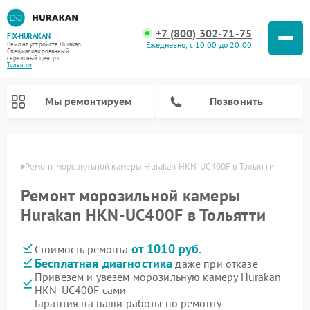
+7 (800) 302-71-75
FIX-HURAKAN
Ежедневно, с 10:00 до 20:00
Ремонт устройств Hurakan
Специализированный
cервисный центр г.
Тольятти
Мы ремонтируем
Позвонить
ьятти
Ремонт морозильной камеры Hurakan HKN-UC400F в Тольятти
Ремонт морозильной камеры
Hurakan HKN-UC400F в Тольятти
от 1010 руб.
Стоимость ремонта
Бесплатная диагностика
даже при отказе
Привезем и увезем морозильную камеру Hurakan
HKN-UC400F сами
Ремонт планетарных миксеров Hurakan
Ремонт винных шкафов Hurakan
Ремонт льдогенераторов Hurakan
Ремонт промышленных вакуумных упаковщиков Hurakan
Гарантия на наши работы по ремонту