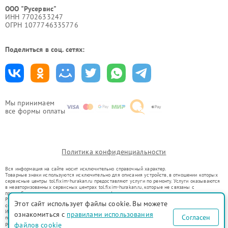
ООО "Русервис"
ИНН 7702633247
ОГРН 1077746335776
Поделиться в соц. сетях:
Мы принимаем
все формы оплаты
Политика конфиденциальности
Вся информация на сайте носит исключительно справочный характер.
Товарные знаки используются исключительно для описания устройств, в отношении которых
сервисные центры tol.fixim-hurakan.ru предоставляют услуги по ремонту. Услуги оказываются
в неавторизованных сервисных центрах tol.fixim-hurakan.ru, которые не связаны с
правообладателями товарных знаков или их официальными представителями.
Ремонт осуществляется для устройств, уже введенных в гражданский оборот в соответствии
Этот сайт использует файлы cookie. Вы можете
со статьей 1487 ГК РФ.
Использование товарных знаков не преследует цели индивидуализации услуг или введения
ознакомиться с
правилами использования
Согласен
потребителей в заблуждение, а служит для информирования о предоставляемых услугах по
файлов cookie
ремонту техники указанных брендов.