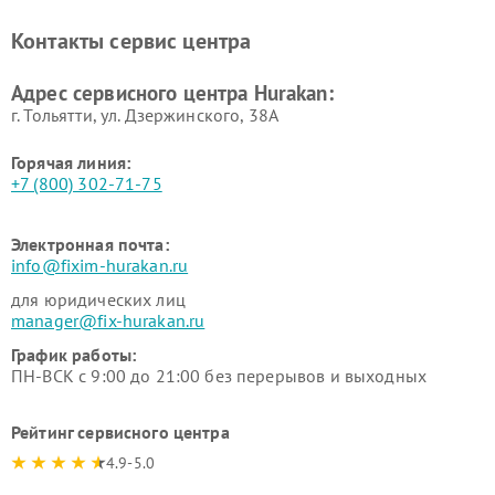
Ремонт промышленных
Ремонт винных шкафов
вакуумных упаковщиков
Hurakan
Контакты сервис центра
Hurakan
Адрес сервисного центра Hurakan:
г. Тольятти, ул. Дзержинского, 38А
Горячая линия:
+7 (800) 302-71-75
Электронная почта:
info@fixim-hurakan.ru
для юридических лиц
manager@fix-hurakan.ru
График работы:
ПН-ВСК с 9:00 до 21:00 без перерывов и выходных
Рейтинг сервисного центра
4.9-5.0