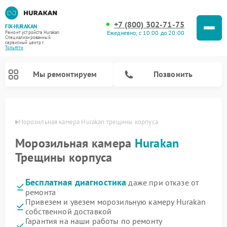
+7 (800) 302-71-75
FIX-HURAKAN
Ежедневно, с 10:00 до 20:00
Ремонт устройств Hurakan
Специализированный
cервисный центр г.
Тольятти
Мы ремонтируем
Позвонить
ьятти
Морозильная камера Hurakan трещины корпуса
Морозильная камера
Hurakan
Трещины корпуса
Бесплатная диагностика
даже при отказе от
ремонта
Привезем и увезем морозильную камеру Hurakan
собственной доставкой
Ремонт планетарных миксеров Hurakan
Ремонт винных шкафов Hurakan
Ремонт льдогенераторов Hurakan
Ремонт промышленных вакуумных упаковщиков Hurakan
Гарантия на наши работы по ремонту