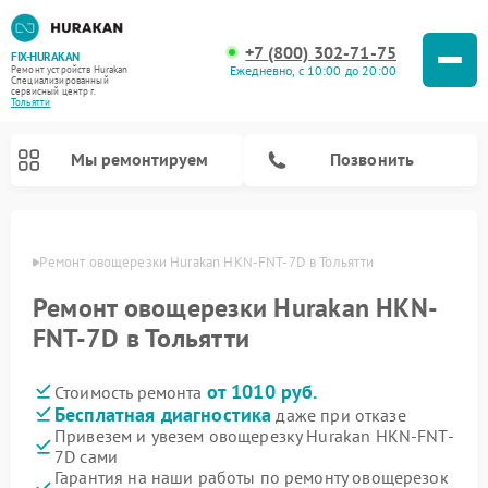
+7 (800) 302-71-75
FIX-HURAKAN
Ежедневно, с 10:00 до 20:00
Ремонт устройств Hurakan
Специализированный
cервисный центр г.
Тольятти
Мы ремонтируем
Позвонить
ьятти
Ремонт овощерезки Hurakan HKN-FNT-7D в Тольятти
Ремонт овощерезки Hurakan HKN-
FNT-7D в Тольятти
от 1010 руб.
Стоимость ремонта
Бесплатная диагностика
даже при отказе
Привезем и увезем овощерезку Hurakan HKN-FNT-
7D сами
Ремонт морозильных камер Hurakan
Ремонт льдогенераторов Hurakan
Ремонт винных шкафов Hurakan
Ремонт планетарных миксеров Hurakan
Ремонт промышленных вакуумных упаковщиков Hurakan
Гарантия на наши работы по ремонту овощерезок