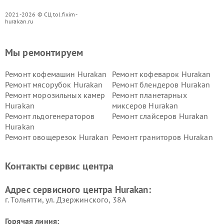
2021-2026 © СЦ tol.fixim-
hurakan.ru
Мы ремонтируем
Ремонт кофемашин Hurakan
Ремонт кофеварок Hurakan
Ремонт мясорубок Hurakan
Ремонт блендеров Hurakan
Ремонт морозильных камер
Ремонт планетарных
Hurakan
миксеров Hurakan
Ремонт льдогенераторов
Ремонт слайсеров Hurakan
Hurakan
Ремонт овощерезок Hurakan
Ремонт граниторов Hurakan
Ремонт промышленных
Ремонт винных шкафов
вакуумных упаковщиков
Hurakan
Контакты сервис центра
Hurakan
Адрес сервисного центра Hurakan:
г. Тольятти, ул. Дзержинского, 38А
Горячая линия: