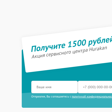
Получите 1500 рубле
Акция сервисного центра Hurakan
Отправляя, Вы соглашаетесь с
политикой конфиденциально