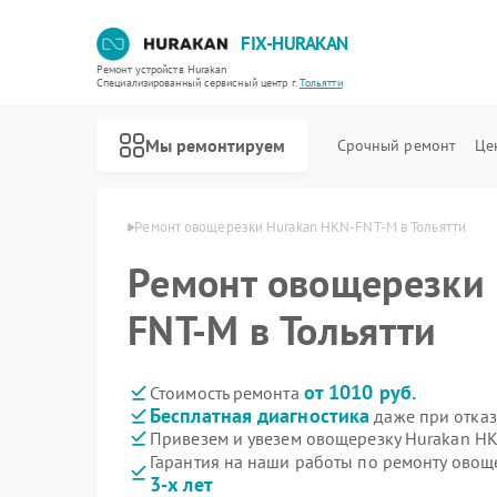
FIX-HURAKAN
Ремонт устройств Hurakan
Специализированный cервисный центр г.
Тольятти
Мы ремонтируем
Срочный ремонт
Це
 Hurakan в Тольятти
Ремонт овощерезки Hurakan HKN-FNT-M в Тольятти
Ремонт овощерезки
FNT-M в Тольятти
от 1010 руб.
Стоимость ремонта
Бесплатная диагностика
даже при отказ
Привезем и увезем овощерезку Hurakan H
Гарантия на наши работы по ремонту ово
3-х лет
Ремонт морозильных камер Hurakan
Ремонт планетарных миксеров Hurakan
Ремонт льдогенераторов Hurakan
Ремонт промышленных вакуумных упаковщиков Hurakan
Ремонт винных шкафов Hurakan