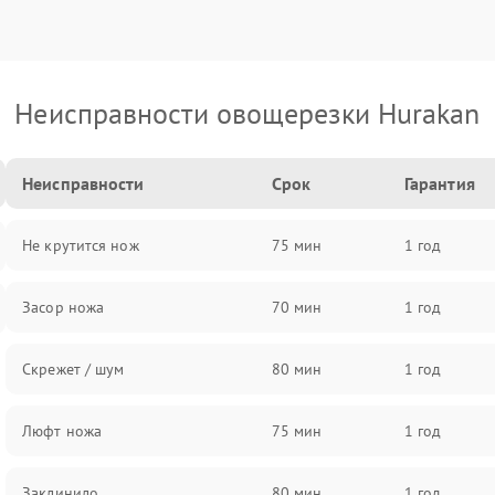
Неисправности овощерезки Hurakan
Неисправности
Срок
Гарантия
Не крутится нож
75 мин
1 год
Засор ножа
70 мин
1 год
Скрежет / шум
80 мин
1 год
Люфт ножа
75 мин
1 год
Заклинило
80 мин
1 год