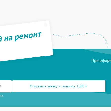
й на ремонт
При оформл
Отправить заявку и получить 1500 ₽
сти