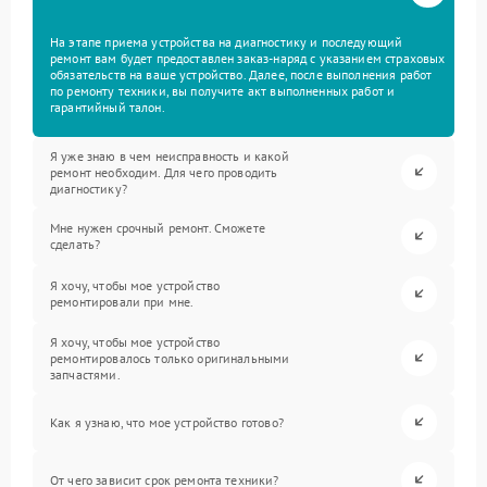
На этапе приема устройства на диагностику и последующий
ремонт вам будет предоставлен заказ-наряд с указанием страховых
обязательств на ваше устройство. Далее, после выполнения работ
по ремонту техники, вы получите акт выполненных работ и
гарантийный талон.
Я уже знаю в чем неисправность и какой
ремонт необходим. Для чего проводить
диагностику?
Мне нужен срочный ремонт. Сможете
сделать?
Я хочу, чтобы мое устройство
ремонтировали при мне.
Я хочу, чтобы мое устройство
ремонтировалось только оригинальными
запчастями.
Как я узнаю, что мое устройство готово?
От чего зависит срок ремонта техники?