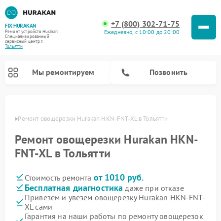
+7 (800) 302-71-75
FIX-HURAKAN
Ежедневно, с 10:00 до 20:00
Ремонт устройств Hurakan
Специализированный
cервисный центр г.
Тольятти
Мы ремонтируем
Позвонить
ьятти
Ремонт овощерезки Hurakan HKN-FNT-XL в Тольятти
Ремонт овощерезки Hurakan HKN-
FNT-XL в Тольятти
от 1010 руб.
Стоимость ремонта
Бесплатная диагностика
даже при отказе
Привезем и увезем овощерезку Hurakan HKN-FNT-
XL сами
Ремонт морозильных камер Hurakan
Ремонт льдогенераторов Hurakan
Ремонт винных шкафов Hurakan
Ремонт планетарных миксеров Hurakan
Ремонт промышленных вакуумных упаковщиков Hurakan
Гарантия на наши работы по ремонту овощерезок