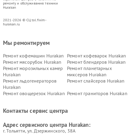
ремонту и обслуживанию техники
Hurakan
2021-2026 © СЦ tol.fixim-
hurakan.ru
Мы ремонтируем
Ремонт кофемашин Hurakan
Ремонт кофеварок Hurakan
Ремонт мясорубок Hurakan
Ремонт блендеров Hurakan
Ремонт морозильных камер
Ремонт планетарных
Hurakan
миксеров Hurakan
Ремонт льдогенераторов
Ремонт слайсеров Hurakan
Hurakan
Ремонт овощерезок Hurakan
Ремонт граниторов Hurakan
Ремонт промышленных
Ремонт винных шкафов
вакуумных упаковщиков
Hurakan
Контакты сервис центра
Hurakan
Адрес сервисного центра Hurakan:
г. Тольятти, ул. Дзержинского, 38А