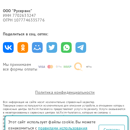
ООО "Русервис"
ИНН 7702633247
ОГРН 1077746335776
Поделиться в соц. сетях:
Мы принимаем
все формы оплаты
Политика конфиденциальности
Вся информация на сайте носит исключительно справочный характер.
Товарные знаки используются исключительно для описания устройств, в отношении которых
сервисные центры tol.fixim-hurakan.ru предоставляют услуги по ремонту. Услуги оказываются
в неавторизованных сервисных центрах tol.fixim-hurakan.ru, которые не связаны с
правообладателями товарных знаков или их официальными представителями.
Ремонт осуществляется для устройств, уже введенных в гражданский оборот в соответствии
Этот сайт использует файлы cookie. Вы можете
со статьей 1487 ГК РФ.
Использование товарных знаков не преследует цели индивидуализации услуг или введения
ознакомиться с
правилами использования
Согласен
потребителей в заблуждение, а служит для информирования о предоставляемых услугах по