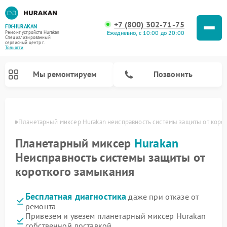
+7 (800) 302-71-75
FIX-HURAKAN
Ежедневно, с 10:00 до 20:00
Ремонт устройств Hurakan
Специализированный
cервисный центр г.
Тольятти
Мы ремонтируем
Позвонить
ьятти
Планетарный миксер Hurakan неисправность системы защиты от коро
Планетарный миксер
Hurakan
Неисправность системы защиты от
короткого замыкания
Бесплатная диагностика
даже при отказе от
ремонта
Ремонт морозильных камер Hurakan
Ремонт винных шкафов Hurakan
Ремонт льдогенераторов Hurakan
Ремонт промышленных вакуумных упаковщиков Hurakan
Привезем и увезем планетарный миксер Hurakan
собственной доставкой