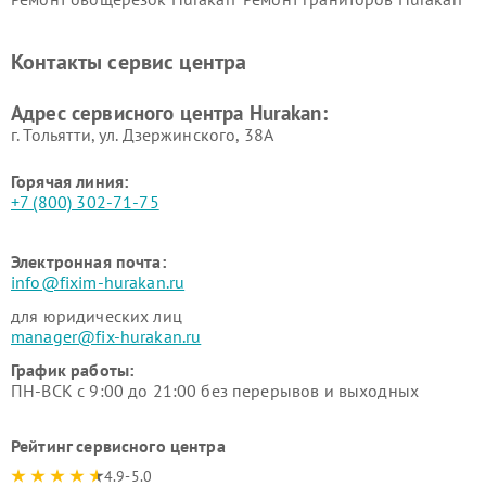
Ремонт промышленных
Ремонт винных шкафов
вакуумных упаковщиков
Hurakan
Контакты сервис центра
Hurakan
Адрес сервисного центра Hurakan:
г. Тольятти, ул. Дзержинского, 38А
Горячая линия:
+7 (800) 302-71-75
Электронная почта:
info@fixim-hurakan.ru
для юридических лиц
manager@fix-hurakan.ru
График работы:
ПН-ВСК с 9:00 до 21:00 без перерывов и выходных
Рейтинг сервисного центра
4.9-5.0