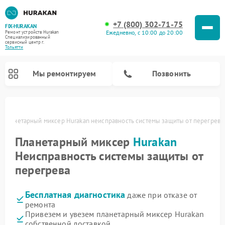
+7 (800) 302-71-75
FIX-HURAKAN
Ежедневно, с 10:00 до 20:00
Ремонт устройств Hurakan
Специализированный
cервисный центр г.
Тольятти
Мы ремонтируем
Позвонить
Планетарный миксер Hurakan неисправность системы защиты от перегрева
Планетарный миксер
Hurakan
Неисправность системы защиты от
перегрева
Бесплатная диагностика
даже при отказе от
ремонта
Ремонт морозильных камер Hurakan
Ремонт винных шкафов Hurakan
Ремонт льдогенераторов Hurakan
Ремонт промышленных вакуумных упаковщиков Hurakan
Привезем и увезем планетарный миксер Hurakan
собственной доставкой