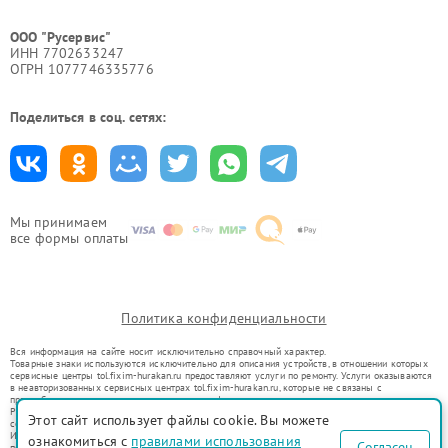
ООО "Русервис"
ИНН 7702633247
ОГРН 1077746335776
Поделиться в соц. сетях:
Мы принимаем
все формы оплаты
Политика конфиденциальности
Вся информация на сайте носит исключительно справочный характер.
Товарные знаки используются исключительно для описания устройств, в отношении которых
сервисные центры tol.fixim-hurakan.ru предоставляют услуги по ремонту. Услуги оказываются
в неавторизованных сервисных центрах tol.fixim-hurakan.ru, которые не связаны с
правообладателями товарных знаков или их официальными представителями.
Ремонт осуществляется для устройств, уже введенных в гражданский оборот в соответствии
Этот сайт использует файлы cookie. Вы можете
со статьей 1487 ГК РФ.
Использование товарных знаков не преследует цели индивидуализации услуг или введения
ознакомиться с
правилами использования
Согласен
потребителей в заблуждение, а служит для информирования о предоставляемых услугах по