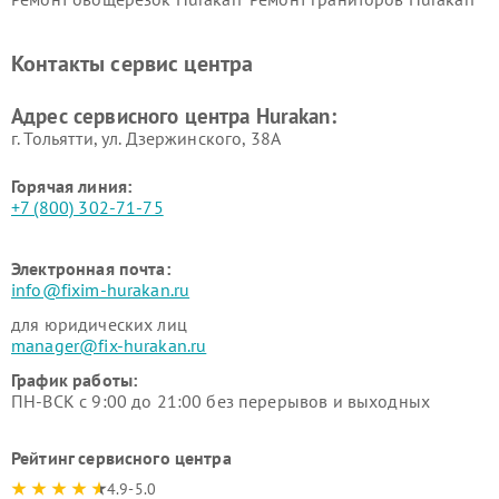
Ремонт промышленных
Ремонт винных шкафов
вакуумных упаковщиков
Hurakan
Контакты сервис центра
Hurakan
Адрес сервисного центра Hurakan:
г. Тольятти, ул. Дзержинского, 38А
Горячая линия:
+7 (800) 302-71-75
Электронная почта:
info@fixim-hurakan.ru
для юридических лиц
manager@fix-hurakan.ru
График работы:
ПН-ВСК с 9:00 до 21:00 без перерывов и выходных
Рейтинг сервисного центра
4.9-5.0