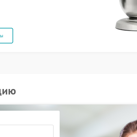
ны
цию