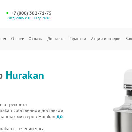
+7 (800) 302-71-75
Ежедневно, с 10:00 до 20:00
ны
О нас
Отзывы
Доставка
Гарантии
Акции и скидки
Зая
р
Hurakan
е от ремонта
rakan собственной доставкой
до
етарных миксеров Hurakan
akan в течении часа