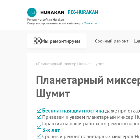
FIX-HURAKAN
Ремонт устройств Hurakan
Специализированный cервисный центр г.
Тольятти
Мы ремонтируем
Срочный ремонт
Це
 Hurakan в Тольятти
Планетарный миксер Hurakan шумит
Планетарный миксе
Шумит
Бесплатная диагностика
даже при отказ
Привезем и увезем планетарный миксер Hu
Гарантия на наши работы по ремонту план
3-х лет
Срочный ремонт планетарных миксеров Hur
Ремонт морозильных камер Hurakan
Ремонт льдогенераторов Hurakan
Ремонт промышленных вакуумных упаковщиков Hurakan
Ремонт винных шкафов Hurakan