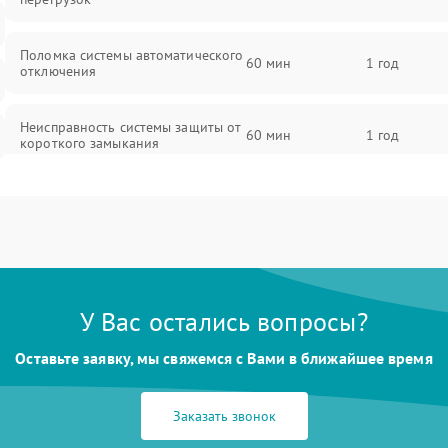
Поломка системы автоматического
60 мин
1 год
отключения
Неисправность системы защиты от
60 мин
1 год
короткого замыкания
Повреждение системы защиты от
60 мин
1 год
перегрева
Неисправность системы защиты от
60 мин
1 год
перенапряжения
У Вас остались вопросы?
Неисправность системы защиты от
60 мин
1 год
Оставьте заявку, мы свяжемся с Вами в ближайшее время
замыкания
Повреждение системы защиты от
Заказать звонок
60 мин
1 год
перегрузок