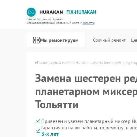
FIX-HURAKAN
Ремонт устройств Hurakan
Специализированный cервисный центр г.
Тольятти
Мы ремонтируем
Срочный ремонт
Це
 Hurakan в Тольятти
Планетарный миксер Hurakan замена шестерен редукто
Замена шестерен ре
планетарном миксер
Тольятти
Привезем и увезем планетарный миксер Hu
Гарантия на наши работы по ремонту план
3-х лет
Ремонт морозильных камер Hurakan
Ремонт льдогенераторов Hurakan
Ремонт промышленных вакуумных упаковщиков Hurakan
Ремонт винных шкафов Hurakan