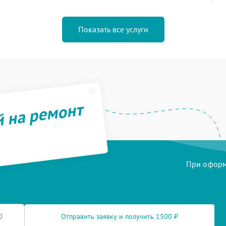
Показать все услуги
й на ремонт
При оформл
Отправить заявку и получить 1500 ₽