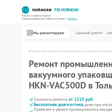
FIX-HURAKAN
Ремонт устройств Hurakan
Специализированный cервисный центр г.
Тольятти
Мы ремонтируем
Срочный ремонт
Це
Hurakan в Тольятти
Ремонт промышленного вакуумного упаковщика Hurakan
Ремонт промышленн
вакуумного упаковщ
HKN-VAC500D в Толь
от 2210 руб.
Стоимость ремонта
Бесплатная диагностика
даже при отказ
Привезем и увезем промышленного вакуум
Ремонт морозильных камер Hurakan
Ремонт планетарных миксеров Hurakan
Ремонт льдогенераторов Hurakan
Ремонт винных шкафов Hurakan