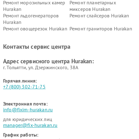
Ремонт морозильных камер
Ремонт планетарных
Hurakan
миксеров Hurakan
Ремонт льдогенераторов
Ремонт слайсеров Hurakan
Hurakan
Ремонт овощерезок Hurakan
Ремонт граниторов Hurakan
Ремонт промышленных
Ремонт винных шкафов
вакуумных упаковщиков
Hurakan
Контакты сервис центра
Hurakan
Адрес сервисного центра Hurakan:
г. Тольятти, ул. Дзержинского, 38А
Горячая линия:
+7 (800) 302-71-75
Электронная почта:
info@fixim-hurakan.ru
для юридических лиц
manager@fix-hurakan.ru
График работы: