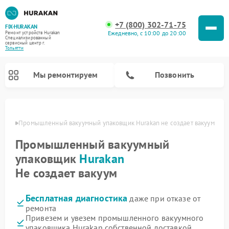
+7 (800) 302-71-75
FIX-HURAKAN
Ежедневно, с 10:00 до 20:00
Ремонт устройств Hurakan
Специализированный
cервисный центр г.
Тольятти
Мы ремонтируем
Позвонить
ьятти
Промышленный вакуумный упаковщик Hurakan не создает вакуум
Промышленный вакуумный
упаковщик
Hurakan
Не создает вакуум
Бесплатная диагностика
даже при отказе от
ремонта
Ремонт морозильных камер Hurakan
Ремонт льдогенераторов Hurakan
Ремонт винных шкафов Hurakan
Ремонт планетарных миксеров Hurakan
Привезем и увезем промышленного вакуумного
упаковщика Hurakan собственной доставкой