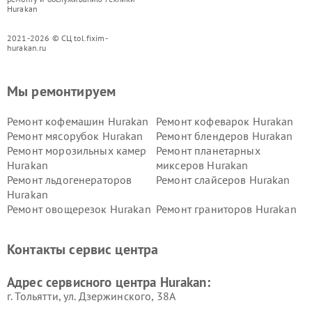
Hurakan
2021-2026 © СЦ tol.fixim-
hurakan.ru
Мы ремонтируем
Ремонт кофемашин Hurakan
Ремонт кофеварок Hurakan
Ремонт мясорубок Hurakan
Ремонт блендеров Hurakan
Ремонт морозильных камер
Ремонт планетарных
Hurakan
миксеров Hurakan
Ремонт льдогенераторов
Ремонт слайсеров Hurakan
Hurakan
Ремонт овощерезок Hurakan
Ремонт граниторов Hurakan
Ремонт промышленных
Ремонт винных шкафов
вакуумных упаковщиков
Hurakan
Контакты сервис центра
Hurakan
Адрес сервисного центра Hurakan:
г. Тольятти, ул. Дзержинского, 38А