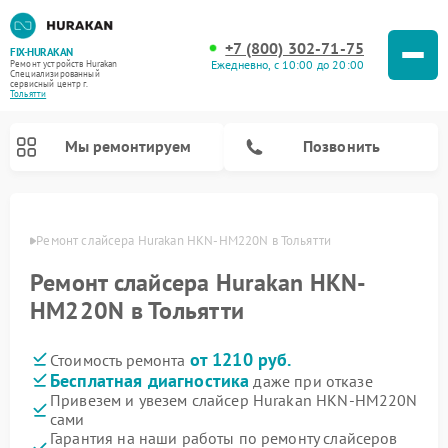
+7 (800) 302-71-75
FIX-HURAKAN
Ежедневно, с 10:00 до 20:00
Ремонт устройств Hurakan
Специализированный
cервисный центр г.
Тольятти
Мы ремонтируем
Позвонить
ьятти
Ремонт слайсера Hurakan HKN-HM220N в Тольятти
Ремонт слайсера Hurakan HKN-
HM220N в Тольятти
от 1210 руб.
Стоимость ремонта
Бесплатная диагностика
даже при отказе
Привезем и увезем слайсер Hurakan HKN-HM220N
сами
Ремонт морозильных камер Hurakan
Ремонт льдогенераторов Hurakan
Ремонт винных шкафов Hurakan
Ремонт планетарных миксеров Hurakan
Ремонт промышленных вакуумных упаковщиков Hurakan
Гарантия на наши работы по ремонту слайсеров