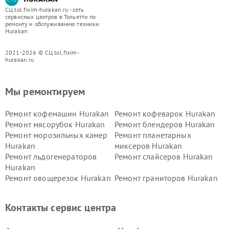
СЦ tol.fixim-hurakan.ru - сеть
сервисных центров в Тольятти по
ремонту и обслуживанию техники
Hurakan
2021-2026 © СЦ tol.fixim-
hurakan.ru
Мы ремонтируем
Ремонт кофемашин Hurakan
Ремонт кофеварок Hurakan
Ремонт мясорубок Hurakan
Ремонт блендеров Hurakan
Ремонт морозильных камер
Ремонт планетарных
Hurakan
миксеров Hurakan
Ремонт льдогенераторов
Ремонт слайсеров Hurakan
Hurakan
Ремонт овощерезок Hurakan
Ремонт граниторов Hurakan
Ремонт промышленных
Ремонт винных шкафов
вакуумных упаковщиков
Hurakan
Контакты сервис центра
Hurakan