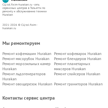
СЦ tol.fixim-hurakan.ru - сеть
сервисных центров в Тольятти по
ремонту и обслуживанию техники
Hurakan
2021-2026 © СЦ tol.fixim-
hurakan.ru
Мы ремонтируем
Ремонт кофемашин Hurakan
Ремонт кофеварок Hurakan
Ремонт мясорубок Hurakan
Ремонт блендеров Hurakan
Ремонт морозильных камер
Ремонт планетарных
Hurakan
миксеров Hurakan
Ремонт льдогенераторов
Ремонт слайсеров Hurakan
Hurakan
Ремонт овощерезок Hurakan
Ремонт граниторов Hurakan
Ремонт промышленных
Ремонт винных шкафов
вакуумных упаковщиков
Hurakan
Контакты сервис центра
Hurakan