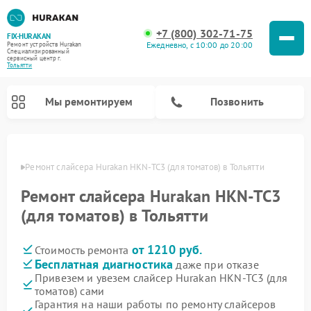
+7 (800) 302-71-75
FIX-HURAKAN
Ежедневно, с 10:00 до 20:00
Ремонт устройств Hurakan
Специализированный
cервисный центр г.
Тольятти
Мы ремонтируем
Позвонить
ьятти
Ремонт слайсера Hurakan HKN-TC3 (для томатов) в Тольятти
Ремонт слайсера Hurakan HKN-TC3
(для томатов) в Тольятти
от 1210 руб.
Стоимость ремонта
Бесплатная диагностика
даже при отказе
Привезем и увезем слайсер Hurakan HKN-TC3 (для
томатов) сами
Ремонт морозильных камер Hurakan
Ремонт льдогенераторов Hurakan
Ремонт винных шкафов Hurakan
Ремонт планетарных миксеров Hurakan
Ремонт промышленных вакуумных упаковщиков Hurakan
Гарантия на наши работы по ремонту слайсеров