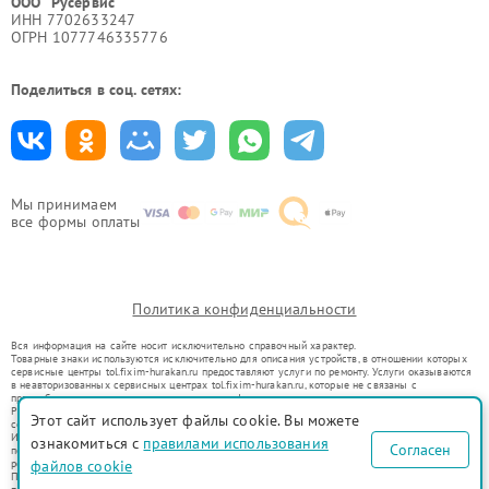
ООО "Русервис"
ИНН 7702633247
ОГРН 1077746335776
Поделиться в соц. сетях:
Мы принимаем
все формы оплаты
Политика конфиденциальности
Вся информация на сайте носит исключительно справочный характер.
Товарные знаки используются исключительно для описания устройств, в отношении которых
сервисные центры tol.fixim-hurakan.ru предоставляют услуги по ремонту. Услуги оказываются
в неавторизованных сервисных центрах tol.fixim-hurakan.ru, которые не связаны с
правообладателями товарных знаков или их официальными представителями.
Ремонт осуществляется для устройств, уже введенных в гражданский оборот в соответствии
Этот сайт использует файлы cookie. Вы можете
со статьей 1487 ГК РФ.
Использование товарных знаков не преследует цели индивидуализации услуг или введения
ознакомиться с
правилами использования
Согласен
потребителей в заблуждение, а служит для информирования о предоставляемых услугах по
файлов cookie
ремонту техники указанных брендов.
Представленная на сайте информация не является публичной офертой, определяемой