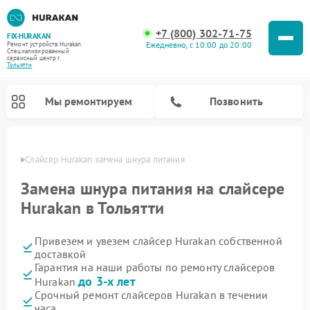
+7 (800) 302-71-75
FIX-HURAKAN
Ежедневно, с 10:00 до 20:00
Ремонт устройств Hurakan
Специализированный
cервисный центр г.
Тольятти
Мы ремонтируем
Позвонить
ьятти
Слайсер Hurakan замена шнура питания
Замена шнура питания на слайсере
Hurakan в Тольятти
Привезем и увезем слайсер Hurakan собственной
доставкой
Гарантия на наши работы по ремонту слайсеров
до 3-х лет
Hurakan
Ремонт морозильных камер Hurakan
Ремонт льдогенераторов Hurakan
Ремонт винных шкафов Hurakan
Ремонт планетарных миксеров Hurakan
Ремонт промышленных вакуумных упаковщиков Hurakan
Срочный ремонт слайсеров Hurakan в течении
часа