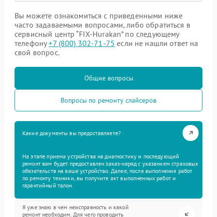
Вы можете ознакомиться с приведенными ниже
часто задаваемыми вопросами, либо обратиться в
сервисный центр “FIX-Hurakan” по следующему
телефону
+7 (800) 302-71-75
если не нашли ответ на
свой вопрос.
Общие вопросы
Вопросы по ремонту слайсеров
Какие документы вы предоставляете?
На этапе приема устройства на диагностику и последующий
ремонт вам будет предоставлен заказ-наряд с указанием страховых
обязательств на ваше устройство. Далее, после выполнения работ
по ремонту техники, вы получите акт выполненных работ и
гарантийный талон.
Я уже знаю в чем неисправность и какой
ремонт необходим. Для чего проводить